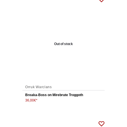
Out of stock
Orruk Warclans
Breaka-Boss on Mirebrute Troggoth
36,00
€