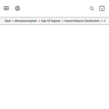
Skip
Skip
to
to
0
navigation
content
Start
»
Miniaturenspiele
»
Age Of Sigmar
»
Grand Alliance Destruction
»
Orr