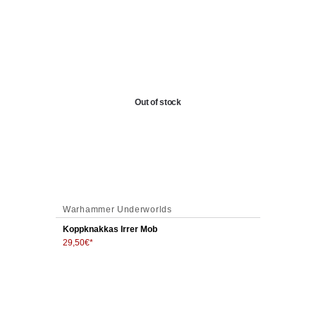
Out of stock
,
Warhammer Underworlds
Orruk Warcl
Koppknakkas Irrer Mob
29,50
€