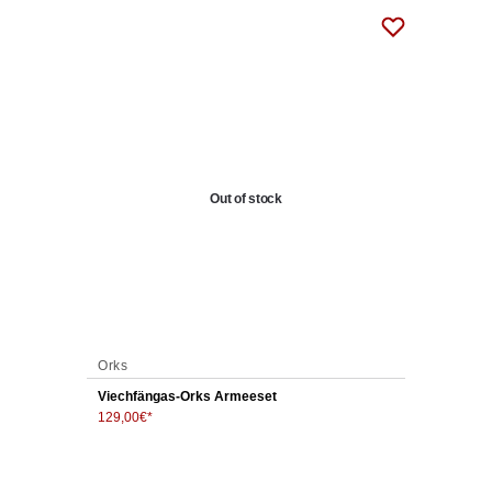
Out of stock
Orks
Viechfängas-Orks Armeeset
129,00
€