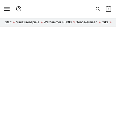
Skip
Skip
to
to
0
navigation
content
Start
»
Miniaturenspiele
»
Warhammer 40.000
»
Xenos-Armeen
»
Orks
»
Ki