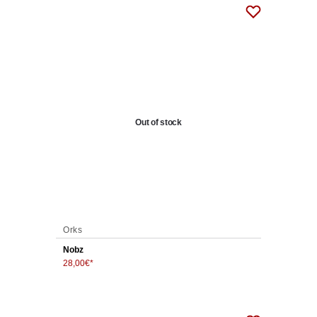
Out of stock
Orks
Nobz
28,00
€